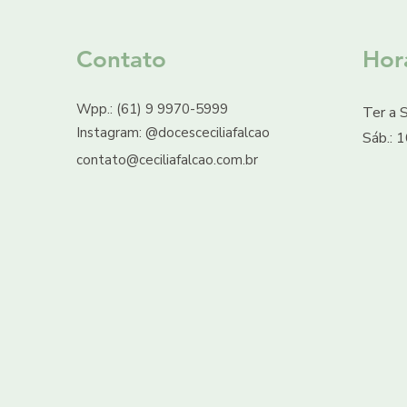
Contato
Hor
Wpp.: (61) 9 9970-5999
Ter a S
Instagram: @docesceciliafalcao
Sáb.: 
contato@ceciliafalcao.com.br