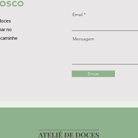
osco
Email
 doces
mar no
ncaminhe
Mensagem
Enviar